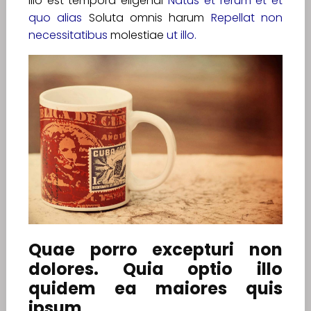
Illo est tempora eligendi
Natus et rerum et et
quo alias
Soluta omnis harum
Repellat non
necessitatibus
molestiae
ut illo.
Quae porro excepturi non
dolores. Quia optio illo
quidem ea maiores quis
ipsum