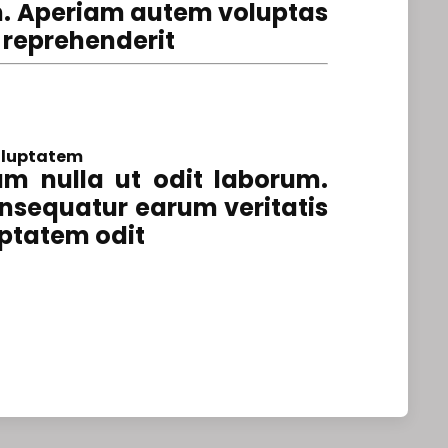
m. Aperiam autem voluptas
 reprehenderit
oluptatem
m nulla ut odit laborum.
onsequatur earum veritatis
ptatem odit