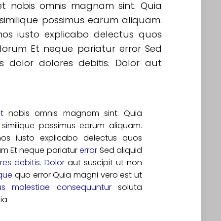
 et nobis omnis magnam sint. Quia
e similique possimus earum aliquam.
mos iusto explicabo delectus quos
orum Et neque pariatur error Sed
s dolor dolores debitis. Dolor aut
t
nobis omnis magnam sint. Quia
e similique possimus earum aliquam.
os iusto explicabo delectus quos
m Et neque pariatur
error
Sed aliquid
es debitis. Dolor
aut suscipit ut non
que
quo error Quia magni vero est ut
bus molestiae consequuntur
soluta
ia