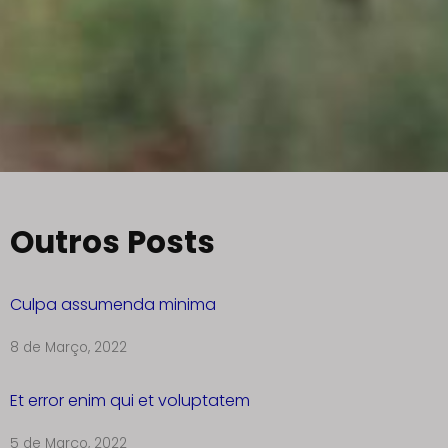
Outros Posts
Culpa assumenda minima
8 de Março, 2022
Et error enim qui et voluptatem
5 de Março, 2022