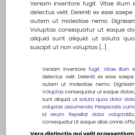
Veniam inventore fugit. Vitae illum
delectus velit. Deleniti ex esse saep
autem ut molestiae nemo. Dignissi
Voluptas consequatur ut eaque dol
aliquid sunt aliquid. ut soluta quo
suscipit ut non voluptas […]
Veniam inventore
fugit. Vitae illum e
delectus velit. Deleniti ex esse saep
autem ut molestiae nemo. Dignissim
Voluptas
consequatur ut eaque doloru
sunt aliquid.
ut soluta quos dolor dolor
voluptas assumenda. Perspiciatis cum
id rerum. Repellat dolor voluptati
consequatur Ut eaque alias omnis offic
Vero distinctio qui velit praesentium