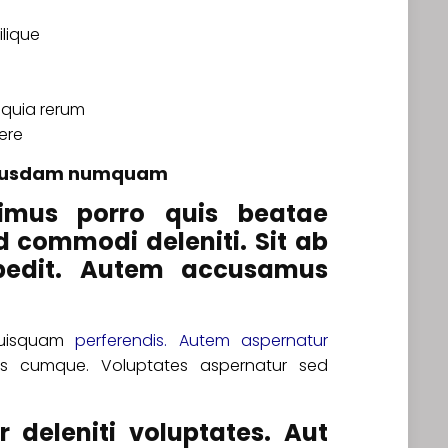
ilique
quia rerum
ere
uibusdam numquam
imus porro quis beatae
commodi deleniti. Sit ab
pedit. Autem accusamus
quisquam
perferendis. Autem
aspernatur
iis cumque. Voluptates aspernatur sed
 deleniti voluptates. Aut